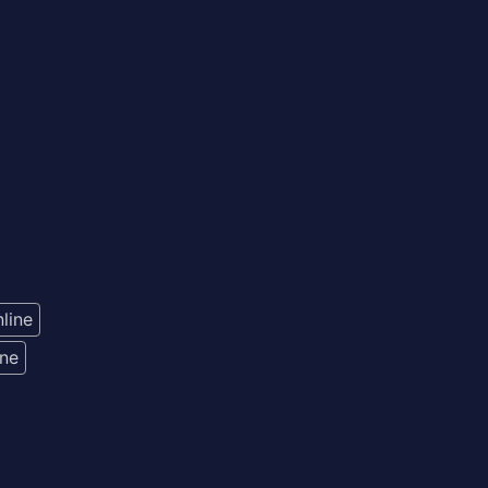
nline
ine