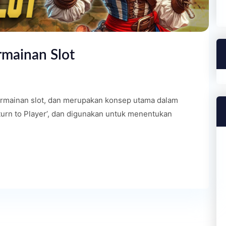
mainan Slot
permainan slot, dan merupakan konsep utama dalam
eturn to Player’, dan digunakan untuk menentukan