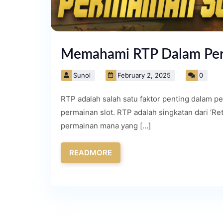
Memahami RTP Dalam Per
Sunol
February 2, 2025
0
RTP adalah salah satu faktor penting dalam 
permainan slot. RTP adalah singkatan dari ‘R
permainan mana yang […]
READMORE