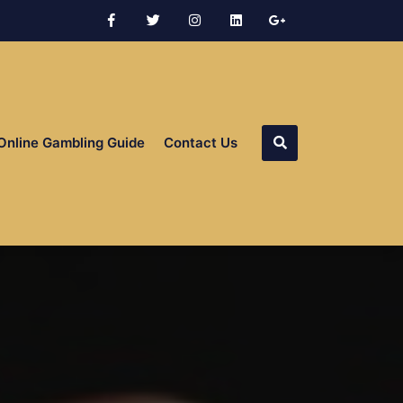
Online Gambling Guide
Contact Us