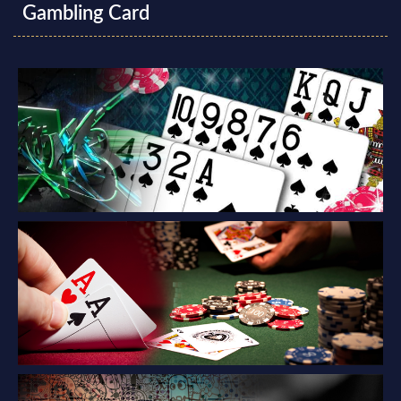
Gambling Card