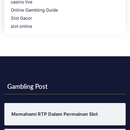
casino live
Online Gambling Guide
Slot Gacor
slot online
Gambling Post
Memahami RTP Dalam Permainan Slot