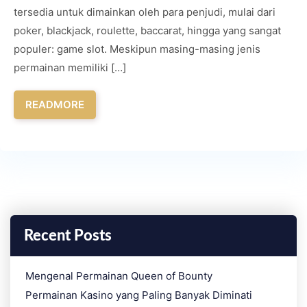
tersedia untuk dimainkan oleh para penjudi, mulai dari
poker, blackjack, roulette, baccarat, hingga yang sangat
populer: game slot. Meskipun masing-masing jenis
permainan memiliki […]
READMORE
Recent Posts
Mengenal Permainan Queen of Bounty
Permainan Kasino yang Paling Banyak Diminati