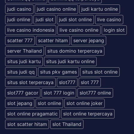
judi casino
judi casino online
judi kartu online
judi online
judi slot
judi slot online
live casino
live casino indonesia
live casino online
login slot
scatter 777
scatter hitam
server jepang
server Thailand
situs domino terpercaya
situs judi kartu
situs judi kartu online
situs judi qq
situs pkv games
situs slot online
situs slot terpercaya
slot777
slot 777
slot777 gacor
slot 777 login
slot777 online
slot jepang
slot online
slot online joker
slot online pragamatic
slot online terpercaya
slot scatter hitam
slot Thailand