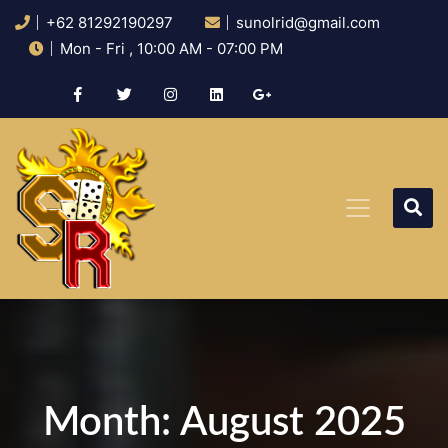
Skip
+62 81292190297
sunolrid@gmail.com
to
content
Mon - Fri , 10:00 AM - 07:00 PM
Month:
August 2025