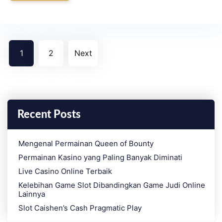
Posts
1
2
Next
pagination
Recent Posts
Mengenal Permainan Queen of Bounty
Permainan Kasino yang Paling Banyak Diminati
Live Casino Online Terbaik
Kelebihan Game Slot Dibandingkan Game Judi Online
Lainnya
Slot Caishen’s Cash Pragmatic Play