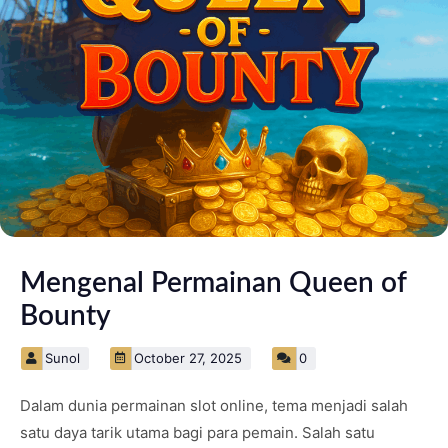
Mengenal Permainan Queen of
Bounty
Sunol
October 27, 2025
0
Dalam dunia permainan slot online, tema menjadi salah
satu daya tarik utama bagi para pemain. Salah satu