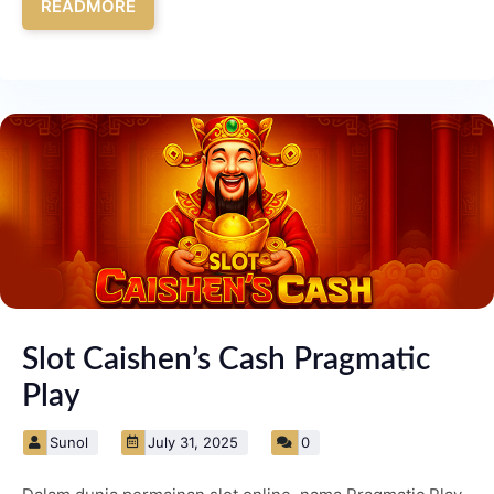
READMORE
Slot Caishen’s Cash Pragmatic
Play
Sunol
July 31, 2025
0