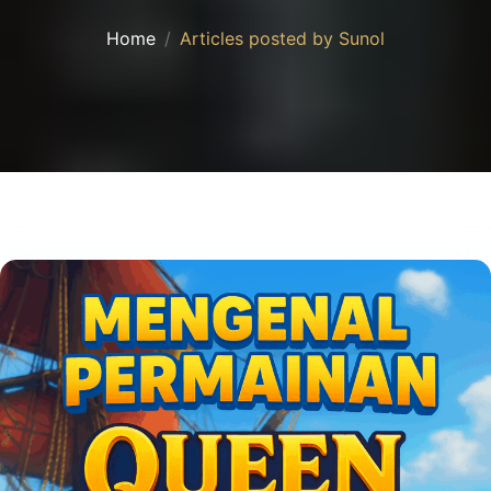
Home
Articles posted by Sunol