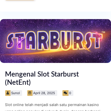
Mengenal Slot Starburst
(NetEnt)
Sunol
April 28, 2025
0
Slot online telah menjadi salah satu permainan kasino