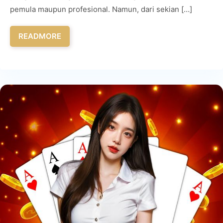
pemula maupun profesional. Namun, dari sekian […]
READMORE