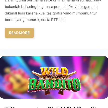
Dalam dunia permainan slot online, nama Pragmatic Play
bukanlah hal asing bagi para pemain. Provider game ini
dikenal luas karena kualitas grafis yang mumpuni, fitur
bonus yang menarik, serta RTP […]
READMORE