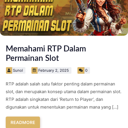
Memahami RTP Dalam
Permainan Slot
Sunol
February 2, 2025
0
RTP adalah salah satu faktor penting dalam permainan
slot, dan merupakan konsep utama dalam permainan slot.
RTP adalah singkatan dari ‘Return to Player’, dan
digunakan untuk menentukan permainan mana yang […]
READMORE