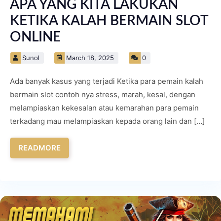
APA YANG KITA LAKUKAN
KETIKA KALAH BERMAIN SLOT
ONLINE
Sunol
March 18, 2025
0
Ada banyak kasus yang terjadi Ketika para pemain kalah
bermain slot contoh nya stress, marah, kesal, dengan
melampiaskan kekesalan atau kemarahan para pemain
terkadang mau melampiaskan kepada orang lain dan […]
READMORE