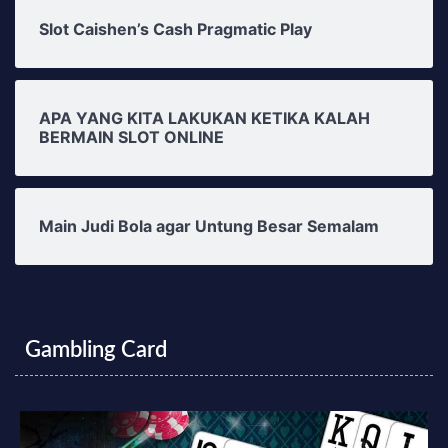
Slot Caishen’s Cash Pragmatic Play
APA YANG KITA LAKUKAN KETIKA KALAH
BERMAIN SLOT ONLINE
Main Judi Bola agar Untung Besar Semalam
Gambling Card