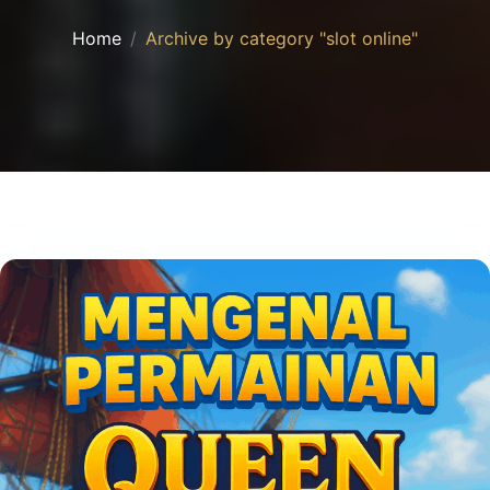
Home
Archive by category "slot online"