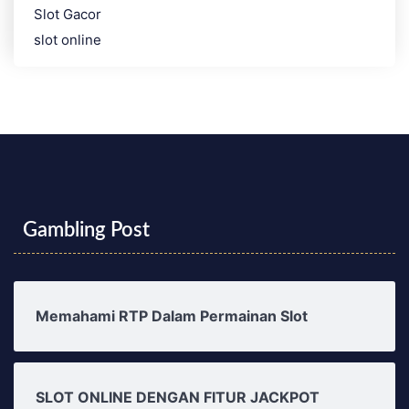
Slot Gacor
slot online
Gambling Post
Memahami RTP Dalam Permainan Slot
SLOT ONLINE DENGAN FITUR JACKPOT