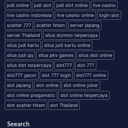
judi online
judi slot
judi slot online
live casino
live casino indonesia
live casino online
login slot
scatter 777
scatter hitam
server jepang
server Thailand
situs domino terpercaya
situs judi kartu
situs judi kartu online
situs judi qq
situs pkv games
situs slot online
situs slot terpercaya
slot777
slot 777
slot777 gacor
slot 777 login
slot777 online
slot jepang
slot online
slot online joker
slot online pragamatic
slot online terpercaya
slot scatter hitam
slot Thailand
Seearch