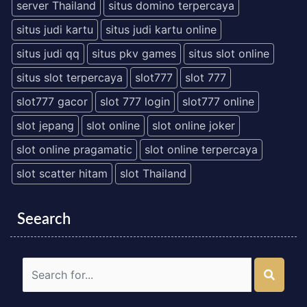
server Thailand
situs domino terpercaya
situs judi kartu
situs judi kartu online
situs judi qq
situs pkv games
situs slot online
situs slot terpercaya
slot777
slot 777
slot777 gacor
slot 777 login
slot777 online
slot jepang
slot online
slot online joker
slot online pragamatic
slot online terpercaya
slot scatter hitam
slot Thailand
Seearch