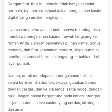
Dengan fitur-fitur ini, pemain tidak hanya sekadar
bermain, tapi berpartisipasi dalam pengalaman kasino
digital yang semakin lengkap.
Live casino online adalah bukti bahwa teknologi bisa
membawa pengalaman kasino mewah langsung ke
rumah Anda. Dengan banyaknya pilihan game, bonus
menarik, dan fitur keamanan modern, siapa pun bisa
menikmati sensasi bermain langsung — bahkan dari
layar ponsel.
Namun, untuk mendapatkan pengalaman terbaik,
selalu bermain di situs terpercaya, gunakan bonus
dengan cerdas, dan kelola emosi serta modal dengan
baik. Jangan hanya bergantung pada keberuntungan
— jadilah pemain live casino yang cerdas, strategis,
dan aman.