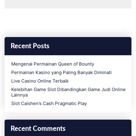
Recent Posts
Mengenal Permainan Queen of Bounty
Permainan Kasino yang Paling Banyak Diminati
Live Casino Online Terbaik
Kelebihan Game Slot Dibandingkan Game Judi Online
Lainnya
Slot Caishen’s Cash Pragmatic Play
Recent Comments