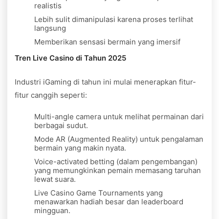
realistis
Lebih sulit dimanipulasi karena proses terlihat
langsung
Memberikan sensasi bermain yang imersif
Tren Live Casino di Tahun 2025
Industri iGaming di tahun ini mulai menerapkan fitur-
fitur canggih seperti:
Multi-angle camera untuk melihat permainan dari
berbagai sudut.
Mode AR (Augmented Reality) untuk pengalaman
bermain yang makin nyata.
Voice-activated betting (dalam pengembangan)
yang memungkinkan pemain memasang taruhan
lewat suara.
Live Casino Game Tournaments yang
menawarkan hadiah besar dan leaderboard
mingguan.