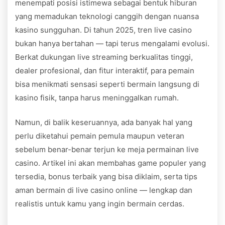
menempati posisi istimewa sebagai bentuk hiburan
yang memadukan teknologi canggih dengan nuansa
kasino sungguhan. Di tahun 2025, tren live casino
bukan hanya bertahan — tapi terus mengalami evolusi.
Berkat dukungan live streaming berkualitas tinggi,
dealer profesional, dan fitur interaktif, para pemain
bisa menikmati sensasi seperti bermain langsung di
kasino fisik, tanpa harus meninggalkan rumah.
Namun, di balik keseruannya, ada banyak hal yang
perlu diketahui pemain pemula maupun veteran
sebelum benar-benar terjun ke meja permainan live
casino. Artikel ini akan membahas game populer yang
tersedia, bonus terbaik yang bisa diklaim, serta tips
aman bermain di live casino online — lengkap dan
realistis untuk kamu yang ingin bermain cerdas.