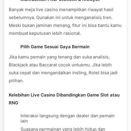
Banyak meja live casino menampilkan riwayat hasil
sebelumnya. Gunakan ini untuk menganalisis tren.
Meski bukan jaminan menang, fitur ini bisa bantu kamu
membuat keputusan lebih rasional.
Pilih Game Sesuai Gaya Bermain
Jika kamu pemain yang tenang dan suka analisis,
Blackjack atau Baccarat cocok untukmu. Jika lebih
suka cepat dan mengandalkan insting, Rolet bisa jadi
pilihan.
Kelebihan Live Casino Dibandingkan Game Slot atau
RNG
Interaksi langsung dengan dealer dan pemain
lain
Suasana permainan yang lebih hidup dan