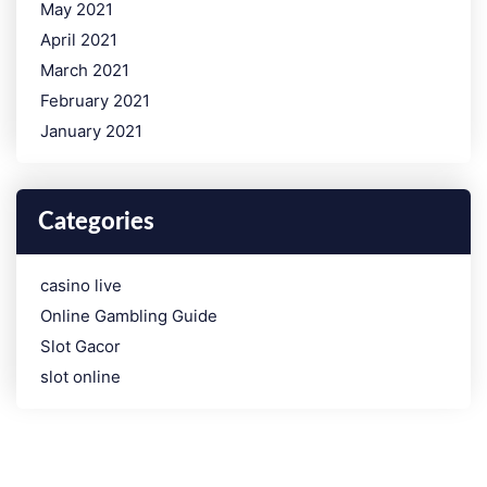
May 2021
April 2021
March 2021
February 2021
January 2021
Categories
casino live
Online Gambling Guide
Slot Gacor
slot online