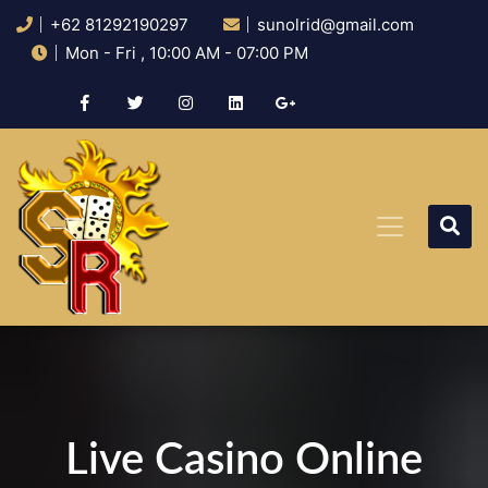
Skip
+62 81292190297
sunolrid@gmail.com
to
content
Mon - Fri , 10:00 AM - 07:00 PM
Live Casino Online