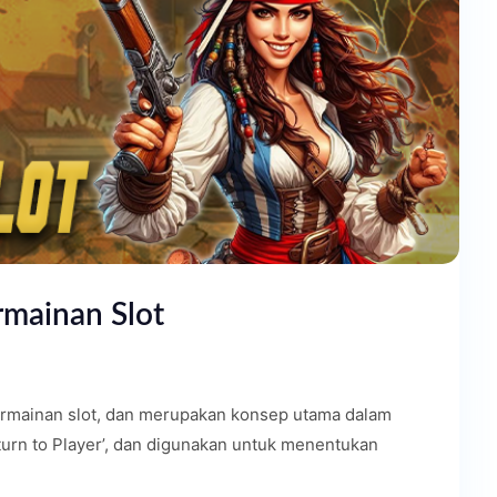
mainan Slot
permainan slot, dan merupakan konsep utama dalam
eturn to Player’, dan digunakan untuk menentukan