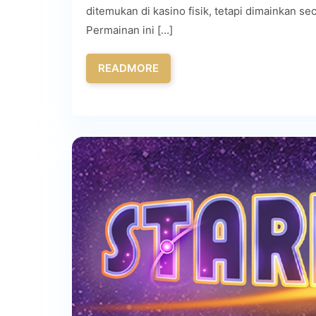
ditemukan di kasino fisik, tetapi dimainkan seca
Permainan ini […]
READMORE