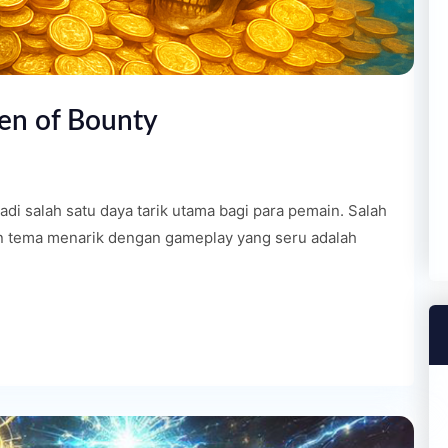
en of Bounty
di salah satu daya tarik utama bagi para pemain. Salah
 tema menarik dengan gameplay yang seru adalah