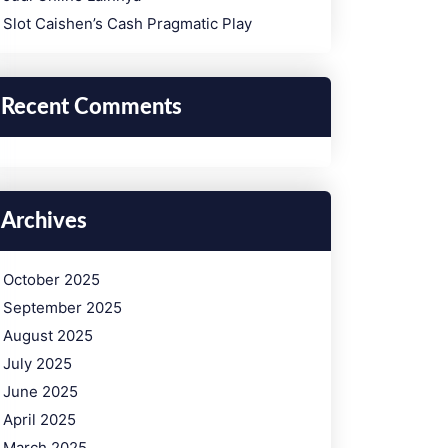
Slot Caishen’s Cash Pragmatic Play
Recent Comments
Archives
October 2025
September 2025
August 2025
July 2025
June 2025
April 2025
March 2025