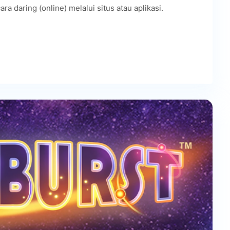
ra daring (online) melalui situs atau aplikasi.