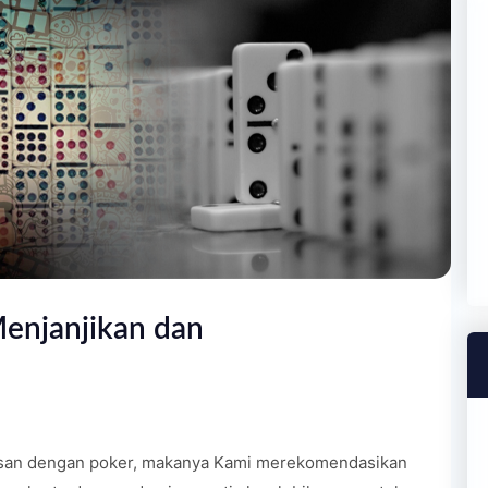
enjanjikan dan
bosan dengan poker, makanya Kami merekomendasikan