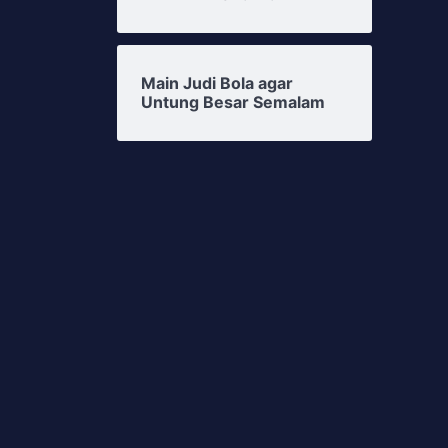
Main Judi Bola agar
Untung Besar Semalam