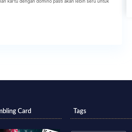
nan kartu dengan domino pasti akan lebih seru untuk
bling Card
Tags