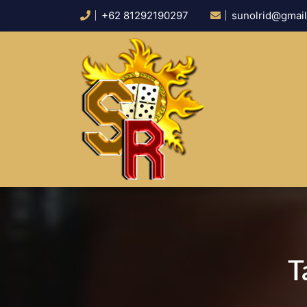
Skip
+62 81292190297
sunolrid@gmai
to
content
T