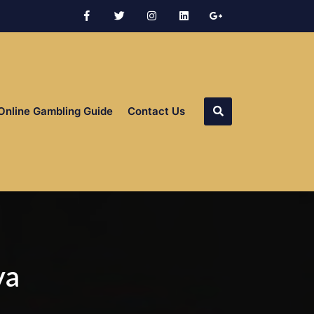
Online Gambling Guide
Contact Us
ya