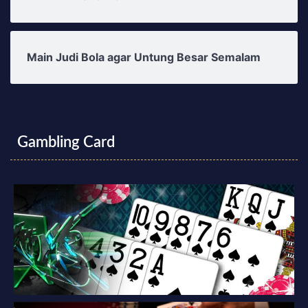
Main Judi Bola agar Untung Besar Semalam
Gambling Card