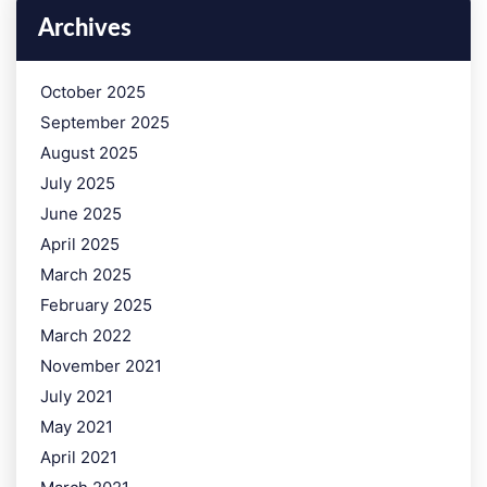
Archives
October 2025
September 2025
August 2025
July 2025
June 2025
April 2025
March 2025
February 2025
March 2022
November 2021
July 2021
May 2021
April 2021