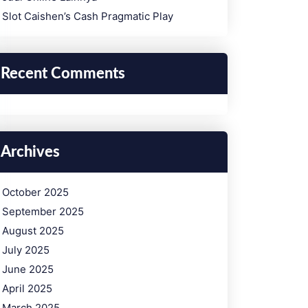
Slot Caishen’s Cash Pragmatic Play
Recent Comments
Archives
October 2025
September 2025
August 2025
July 2025
June 2025
April 2025
March 2025