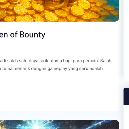
en of Bounty
di salah satu daya tarik utama bagi para pemain. Salah
 tema menarik dengan gameplay yang seru adalah