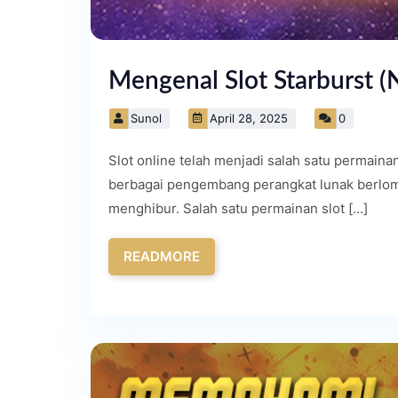
Mengenal Slot Starburst (
Sunol
April 28, 2025
0
Slot online telah menjadi salah satu permaina
berbagai pengembang perangkat lunak berlo
menghibur. Salah satu permainan slot […]
READMORE