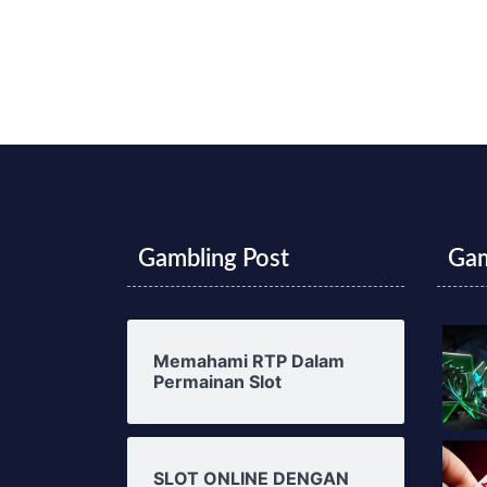
Gambling Post
Gam
Memahami RTP Dalam
Permainan Slot
SLOT ONLINE DENGAN