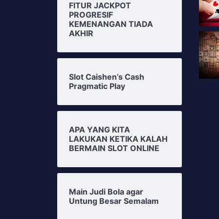
FITUR JACKPOT
PROGRESIF
KEMENANGAN TIADA
AKHIR
Slot Caishen’s Cash
Pragmatic Play
APA YANG KITA
LAKUKAN KETIKA KALAH
BERMAIN SLOT ONLINE
Main Judi Bola agar
Untung Besar Semalam