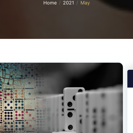
Home
2021
May