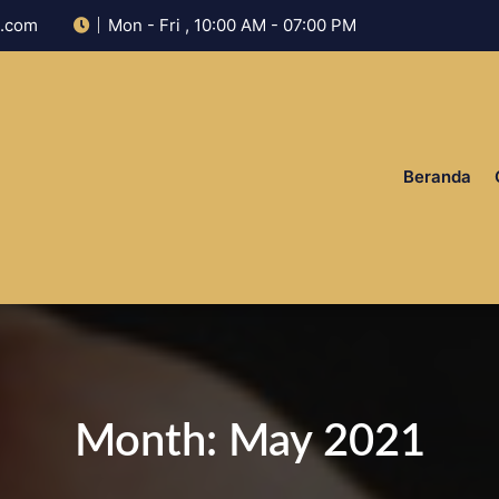
l.com
Mon - Fri , 10:00 AM - 07:00 PM
Beranda
Month:
May 2021