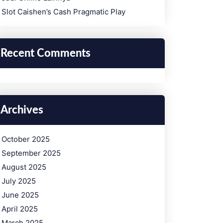
Slot Caishen’s Cash Pragmatic Play
Recent Comments
Archives
October 2025
September 2025
August 2025
July 2025
June 2025
April 2025
March 2025