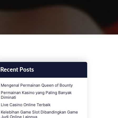
Recent Posts
Mengenal Permainan Queen of Bounty
Permainan Kasino yang Paling Banyak
Diminati
Live Casino Online Terbaik
Kelebihan Game Slot Dibandingkan Game
Judi Online Lainnya