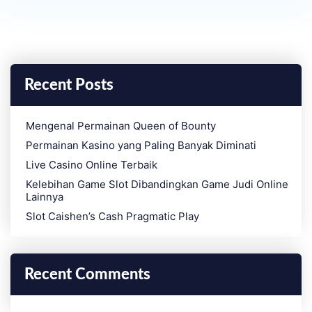
Recent Posts
Mengenal Permainan Queen of Bounty
Permainan Kasino yang Paling Banyak Diminati
Live Casino Online Terbaik
Kelebihan Game Slot Dibandingkan Game Judi Online
Lainnya
Slot Caishen’s Cash Pragmatic Play
Recent Comments