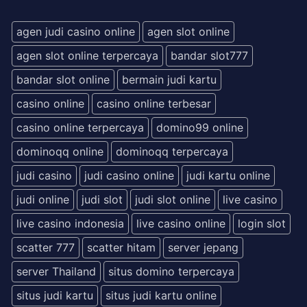
agen judi casino online
agen slot online
agen slot online terpercaya
bandar slot777
bandar slot online
bermain judi kartu
casino online
casino online terbesar
casino online terpercaya
domino99 online
dominoqq online
dominoqq terpercaya
judi casino
judi casino online
judi kartu online
judi online
judi slot
judi slot online
live casino
live casino indonesia
live casino online
login slot
scatter 777
scatter hitam
server jepang
server Thailand
situs domino terpercaya
situs judi kartu
situs judi kartu online