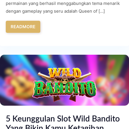
permainan yang berhasil menggabungkan tema menarik
dengan gameplay yang seru adalah Queen of […]
READMORE
5 Keunggulan Slot Wild Bandito
Yang Bikin Kamu Ketagihan