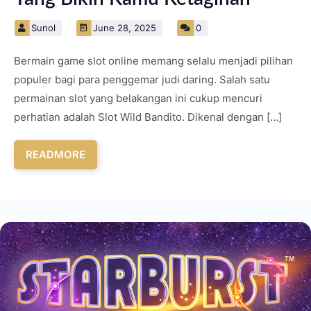
Sunol
June 28, 2025
0
Bermain game slot online memang selalu menjadi pilihan
populer bagi para penggemar judi daring. Salah satu
permainan slot yang belakangan ini cukup mencuri
perhatian adalah Slot Wild Bandito. Dikenal dengan […]
READMORE