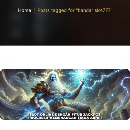
Home
Posts tagged for "bandar slot777"