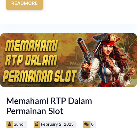
READMORE
Memahami RTP Dalam
Permainan Slot
Sunol
February 2, 2025
0