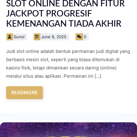
SLOT ONLINE DENGAN FITUR
JACKPOT PROGRESIF
KEMENANGAN TIADA AKHIR
Sunol
June 9, 2025
0
Judi slot online adalah bentuk permainan judi digital yang
berbasis mesin slot, seperti yang biasa ditemukan di
kasino fisik, tetapi dimainkan secara daring (online)
melalui situs atau aplikasi. Permainan ini […]
READMORE