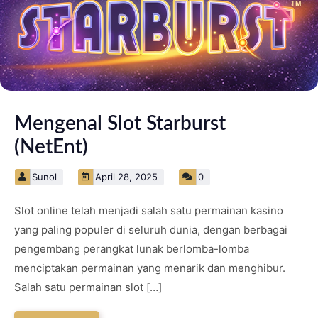
Mengenal Slot Starburst
(NetEnt)
Sunol
April 28, 2025
0
Slot online telah menjadi salah satu permainan kasino
yang paling populer di seluruh dunia, dengan berbagai
pengembang perangkat lunak berlomba-lomba
menciptakan permainan yang menarik dan menghibur.
Salah satu permainan slot […]