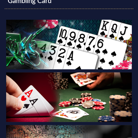
Gambling Card