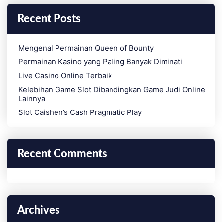
Recent Posts
Mengenal Permainan Queen of Bounty
Permainan Kasino yang Paling Banyak Diminati
Live Casino Online Terbaik
Kelebihan Game Slot Dibandingkan Game Judi Online
Lainnya
Slot Caishen’s Cash Pragmatic Play
Recent Comments
Archives