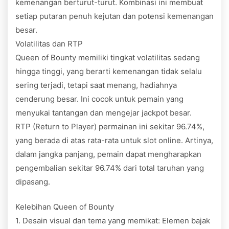
kemenangan berturut-turut. Kombinasi ini membuat
setiap putaran penuh kejutan dan potensi kemenangan
besar.
Volatilitas dan RTP
Queen of Bounty memiliki tingkat volatilitas sedang
hingga tinggi, yang berarti kemenangan tidak selalu
sering terjadi, tetapi saat menang, hadiahnya
cenderung besar. Ini cocok untuk pemain yang
menyukai tantangan dan mengejar jackpot besar.
RTP (Return to Player) permainan ini sekitar 96.74%,
yang berada di atas rata-rata untuk slot online. Artinya,
dalam jangka panjang, pemain dapat mengharapkan
pengembalian sekitar 96.74% dari total taruhan yang
dipasang.
Kelebihan Queen of Bounty
1. Desain visual dan tema yang memikat: Elemen bajak