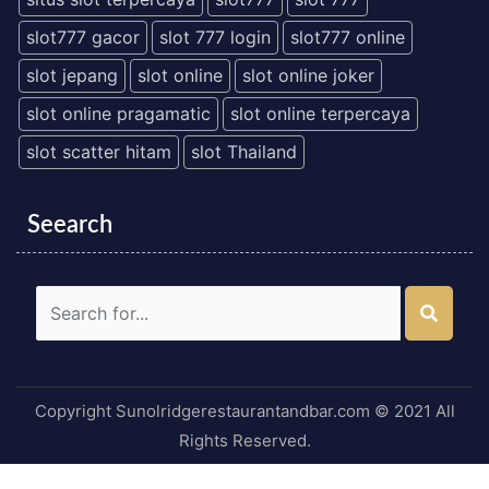
slot777 gacor
slot 777 login
slot777 online
slot jepang
slot online
slot online joker
slot online pragamatic
slot online terpercaya
slot scatter hitam
slot Thailand
Seearch
Copyright Sunolridgerestaurantandbar.com © 2021 All
Rights Reserved.