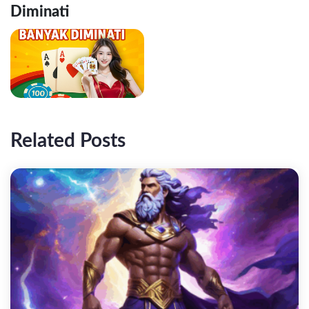
Diminati
Related Posts