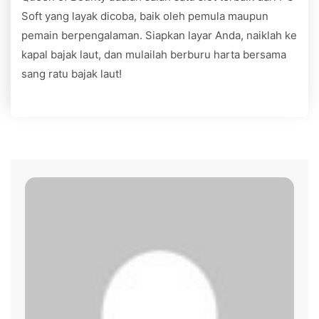
Soft yang layak dicoba, baik oleh pemula maupun
pemain berpengalaman. Siapkan layar Anda, naiklah ke
kapal bajak laut, dan mulailah berburu harta bersama
sang ratu bajak laut!