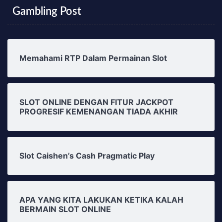
Gambling Post
Memahami RTP Dalam Permainan Slot
SLOT ONLINE DENGAN FITUR JACKPOT
PROGRESIF KEMENANGAN TIADA AKHIR
Slot Caishen’s Cash Pragmatic Play
APA YANG KITA LAKUKAN KETIKA KALAH
BERMAIN SLOT ONLINE