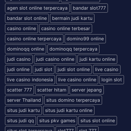
agen slot online terpercaya
bandar slot777
bandar slot online
bermain judi kartu
casino online
casino online terbesar
casino online terpercaya
domino99 online
dominoqq online
dominoqq terpercaya
judi casino
judi casino online
judi kartu online
judi online
judi slot
judi slot online
live casino
live casino indonesia
live casino online
login slot
scatter 777
scatter hitam
server jepang
server Thailand
situs domino terpercaya
situs judi kartu
situs judi kartu online
situs judi qq
situs pkv games
situs slot online
situs slot terpercaya
slot777
slot 777