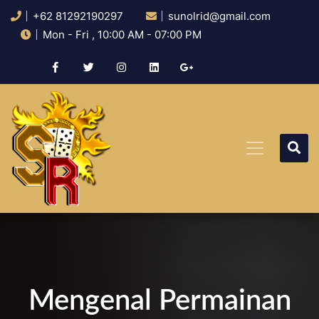
Skip
+62 81292190297
sunolrid@gmail.com
to
content
Mon - Fri , 10:00 AM - 07:00 PM
Mengenal Permainan