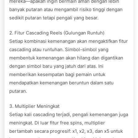
mereka—apakah ingin bermain aman dengan lebih
banyak putaran atau mengambil risiko tinggi dengan
sedikit putaran tetapi pengali yang besar.
2. Fitur Cascading Reels (Gulungan Runtuh)
Setiap kombinasi kemenangan akan mengaktifkan fitur
cascading atau runtuhan. Simbol-simbol yang
membentuk kemenangan akan hilang dan digantikan
dengan simbol baru yang jatuh dari atas. Ini
memberikan kesempatan bagi pemain untuk
mendapatkan kemenangan beruntun dalam satu
putaran.
3. Multiplier Meningkat
Setiap kali cascading terjadi, pengali kemenangan juga
meningkat. Di luar fitur free spins, multiplier
bertambah secara progresif: x1, x2, x3, dan x5 untuk