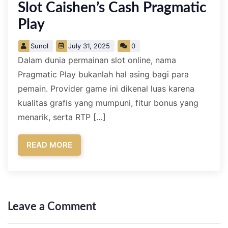
Slot Caishen’s Cash Pragmatic
Play
Sunol
July 31, 2025
0
Dalam dunia permainan slot online, nama
Pragmatic Play bukanlah hal asing bagi para
pemain. Provider game ini dikenal luas karena
kualitas grafis yang mumpuni, fitur bonus yang
menarik, serta RTP […]
READ MORE
Leave a Comment