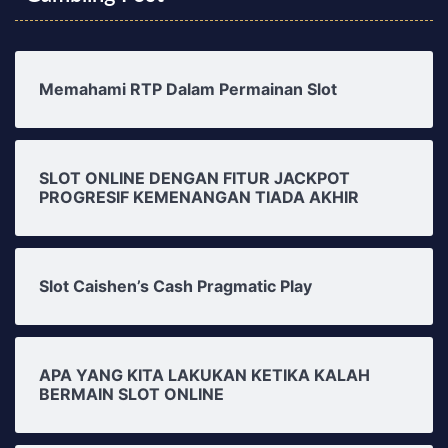
Memahami RTP Dalam Permainan Slot
SLOT ONLINE DENGAN FITUR JACKPOT
PROGRESIF KEMENANGAN TIADA AKHIR
Slot Caishen’s Cash Pragmatic Play
APA YANG KITA LAKUKAN KETIKA KALAH
BERMAIN SLOT ONLINE