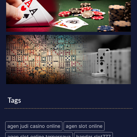
Tags
agen judi casino online
agen slot online
agen slot online terpercaya
bandar slot777