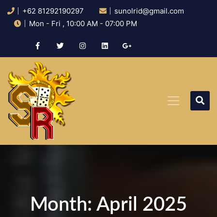
Skip
+62 81292190297
sunolrid@gmail.com
to
content
Mon - Fri , 10:00 AM - 07:00 PM
Month:
April 2025