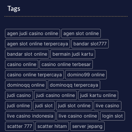
Tags
agen judi casino online
agen slot online
agen slot online terpercaya
bandar slot777
bandar slot online
bermain judi kartu
casino online
casino online terbesar
casino online terpercaya
domino99 online
dominoqq online
dominoqq terpercaya
judi casino
judi casino online
judi kartu online
judi online
judi slot
judi slot online
live casino
live casino indonesia
live casino online
login slot
scatter 777
scatter hitam
server jepang