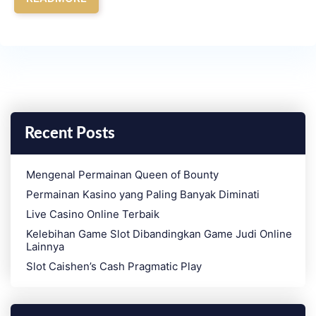
Recent Posts
Mengenal Permainan Queen of Bounty
Permainan Kasino yang Paling Banyak Diminati
Live Casino Online Terbaik
Kelebihan Game Slot Dibandingkan Game Judi Online
Lainnya
Slot Caishen’s Cash Pragmatic Play