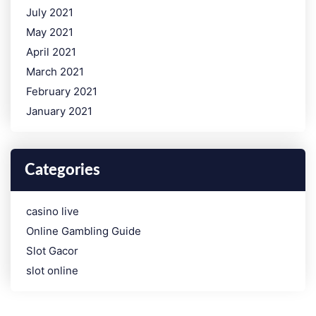
July 2021
May 2021
April 2021
March 2021
February 2021
January 2021
Categories
casino live
Online Gambling Guide
Slot Gacor
slot online