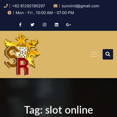
Skip
+62 81292190297
sunolrid@gmail.com
to
content
Mon - Fri , 10:00 AM - 07:00 PM
Tag:
slot online