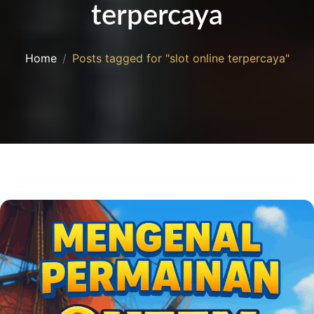
terpercaya
Home
Posts tagged for "slot online terpercaya"