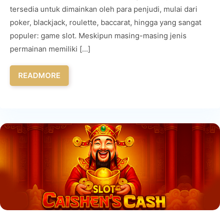
tersedia untuk dimainkan oleh para penjudi, mulai dari
poker, blackjack, roulette, baccarat, hingga yang sangat
populer: game slot. Meskipun masing-masing jenis
permainan memiliki […]
READMORE