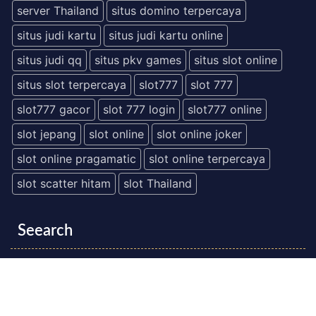
server Thailand
situs domino terpercaya
situs judi kartu
situs judi kartu online
situs judi qq
situs pkv games
situs slot online
situs slot terpercaya
slot777
slot 777
slot777 gacor
slot 777 login
slot777 online
slot jepang
slot online
slot online joker
slot online pragamatic
slot online terpercaya
slot scatter hitam
slot Thailand
Seearch