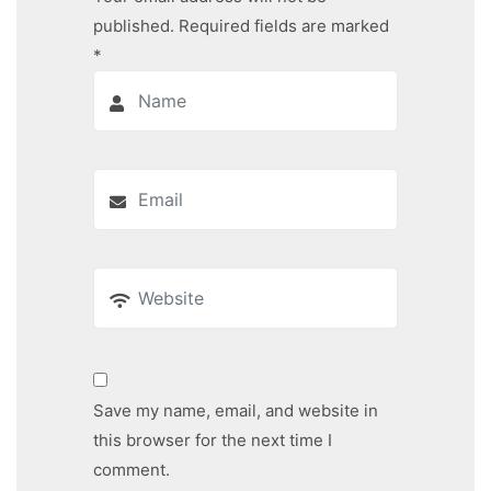
published.
Required fields are marked
*
Save my name, email, and website in
this browser for the next time I
comment.