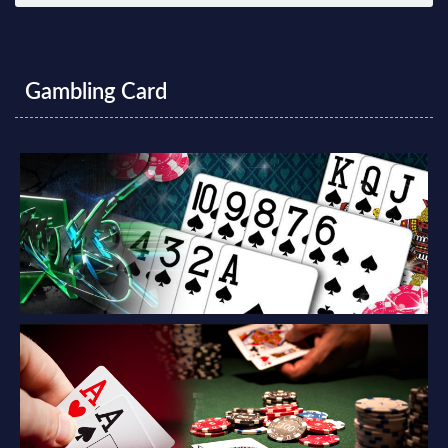
Gambling Card