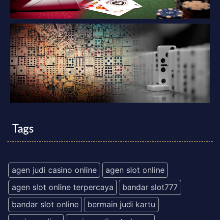
Tags
agen judi casino online
agen slot online
agen slot online terpercaya
bandar slot777
bandar slot online
bermain judi kartu