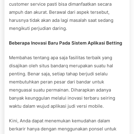
customer service pasti bisa dimanfaatkan secara
ampuh dan akurat. Berawal dari aspek tersebut,
harusnya tidak akan ada lagi masalah saat sedang
mengikuti perjudian daring.
Beberapa Inovasi Baru Pada Sistem Aplikasi Betting
Membahas tentang apa saja fasilitas terbaik yang
disajikan oleh situs bandarq merupakan suatu hal
penting. Benar saja, setiap tahap berjudi selalu
membutuhkan peran pesar dari bandar untuk
menguasai suatu permainan. Diharapkan adanya
banyak keunggulan melalui inovasi terbaru seiring
waktu dalam wujud aplikasi judi versi mobile.
Kini, Anda dapat menemukan kemudahan dalam
berkarir hanya dengan menggunakan ponsel untuk