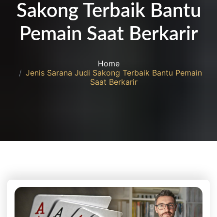
Sakong Terbaik Bantu
Pemain Saat Berkarir
Home
Jenis Sarana Judi Sakong Terbaik Bantu Pemain
Saat Berkarir