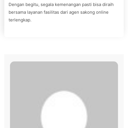
Dengan begitu, segala kemenangan pasti bisa diraih
bersama layanan fasilitas dari agen sakong online
terlengkap.