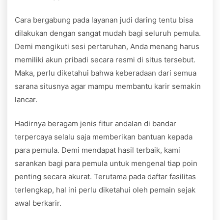
Cara bergabung pada layanan judi daring tentu bisa
dilakukan dengan sangat mudah bagi seluruh pemula.
Demi mengikuti sesi pertaruhan, Anda menang harus
memiliki akun pribadi secara resmi di situs tersebut.
Maka, perlu diketahui bahwa keberadaan dari semua
sarana situsnya agar mampu membantu karir semakin
lancar.
Hadirnya beragam jenis fitur andalan di bandar
terpercaya selalu saja memberikan bantuan kepada
para pemula. Demi mendapat hasil terbaik, kami
sarankan bagi para pemula untuk mengenal tiap poin
penting secara akurat. Terutama pada daftar fasilitas
terlengkap, hal ini perlu diketahui oleh pemain sejak
awal berkarir.