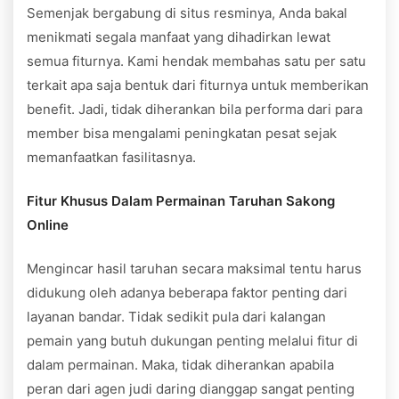
Semenjak bergabung di situs resminya, Anda bakal
menikmati segala manfaat yang dihadirkan lewat
semua fiturnya. Kami hendak membahas satu per satu
terkait apa saja bentuk dari fiturnya untuk memberikan
benefit. Jadi, tidak diherankan bila performa dari para
member bisa mengalami peningkatan pesat sejak
memanfaatkan fasilitasnya.
Fitur Khusus Dalam Permainan Taruhan Sakong
Online
Mengincar hasil taruhan secara maksimal tentu harus
didukung oleh adanya beberapa faktor penting dari
layanan bandar. Tidak sedikit pula dari kalangan
pemain yang butuh dukungan penting melalui fitur di
dalam permainan. Maka, tidak diherankan apabila
peran dari agen judi daring dianggap sangat penting